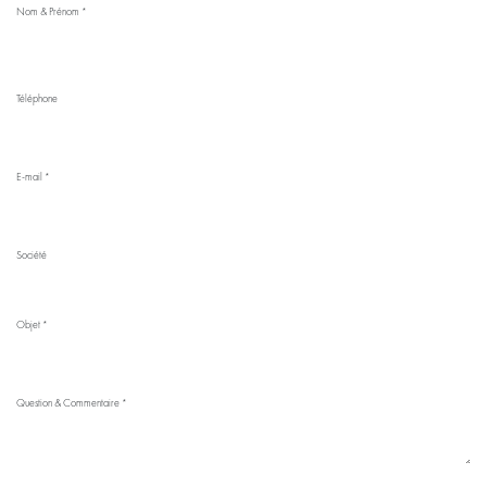
Nom & Prénom
*
Téléphone
E-mail
*
Société
Objet
*
Question & Commentaire
*