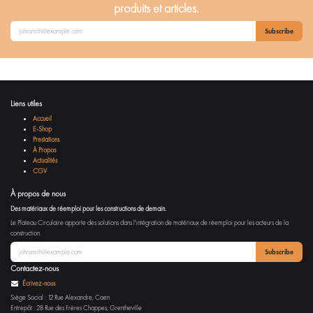
produits et articles.
Subscribe
Liens utiles
Accueil
E-Shop
Prestations
À Propos
A
ctualités
CGV
À propos de nous
Des matériaux de réemploi pour les constructions de demain.
Le Plateau Circulaire apporte des solutions dans l'intégration de matériaux de réemploi pour les acteurs de la
construction.
Subscribe
Contactez-nous
Écrivez-nous
Siège Social : 12 Rue Alexandre, Caen
Entrepôt : 2B Rue des Frères Chappes, Grentheville