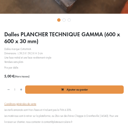
Dalles PLANCHER TECHNIQUE GAMMA (600 x
600 x 30 mm)
Dalles marque GAMMA
Dimensions : L 59,5 X l 59,5 X H 3 cm
Une face métal et une face revêtement vinyle
Vendues sans plots
Prix par dalle.
5,00
€
(Hors taxes)
Ajouter au panier
Conditions générales de vente
Les tarifs annoncés sont Hors Taxes et n'incluent pas la TVA à 20%.
Les matériaux sont à retirer sur la plateforme, au 2bis rue des frères Chappe à Grentheville (14540). Pour une
livraison sur chantier, nous contacter à contact@plateaucirculaire.fr