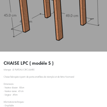
CHAISE LPC ( modèle S )
Marque : LE PLATEAU CIRCULAIRE
Chaise fabriquée à partir de portes stratifiées de réemploi et de hêtre Normand
Dimensions :
- hauteur dossier : 85cm
- hauteur assise : 45 cm
- largeur : 49cm
Informations techniques :
- Empilable