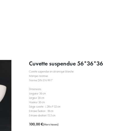
PRESTATIONS
À PROPOS
ACTUALITÉS
BLOG RÉEMPL
Cuvette suspendue 56*36*36
Cuvette suspendue en céramique blanche.
Marque inconnue.
Norme DIN EN 99 7
Dimensions :
Longueur 56 cm
Largeur 36 cm
Hauteur 36 cm
Siège cuvette : L 28 x P 32 cm
Entraxe fixation : 18 cm
Entraxe abattant 15,5 cm
100,00
€
(Hors taxes)