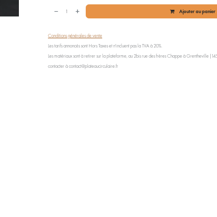
Ajouter au panier
Conditions générales de vente
Les tarifs annoncés sont Hors Taxes et n'incluent pas la TVA à 20%.
Les matériaux sont à retirer sur la plateforme, au 2bis rue des frères Chappe à Grentheville (1454
contacter à contact@plateaucirculaire.fr