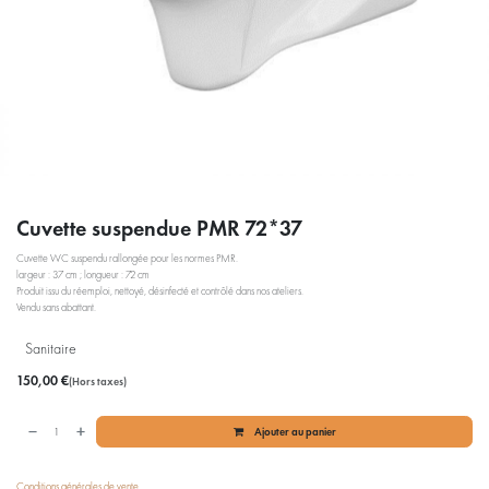
Cuvette suspendue PMR 72*37
Cuvette WC suspendu rallongée pour les normes PMR.
largeur : 37 cm ; longueur : 72 cm
Produit issu du réemploi, nettoyé, désinfecté et contrôlé dans nos ateliers.
Vendu sans abattant.
Sanitaire
150,00
€
(Hors taxes)
Ajouter au panier
Conditions générales de vente