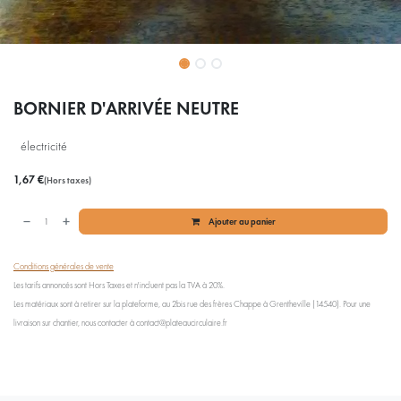
BORNIER D'ARRIVÉE NEUTRE
électricité
1,67
€
(Hors taxes)
Ajouter au panier
Conditions générales de vente
Les tarifs annoncés sont Hors Taxes et n'incluent pas la TVA à 20%.
Les matériaux sont à retirer sur la plateforme, au 2bis rue des frères Chappe à Grentheville (14540). Pour une
livraison sur chantier, nous contacter à contact@plateaucirculaire.fr