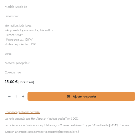
Modèle : Axelo Tie
Dimensions :
Informations techniques :
- Ampoule halogène remplaçable en LED
- Tension : 230 V
- Puissance max : 150 W
- Indice de protection : IP20
poids :
Matières principales :
Couleurs : noir
15,00
€
(Hors taxes)
Ajouter au panier
Conditions générales de vente
Les tarifs annoncés sont Hors Taxes et n'incluent pas la TVA à 20%.
Les matériaux sont à retirer sur la plateforme, au 2bis rue des frères Chappe à Grentheville (14540). Pour une
livraison sur chantier, nous contacter à contact@plateaucirculaire.fr