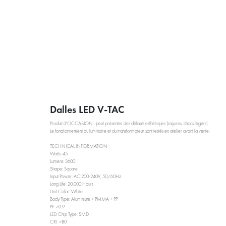
PRESTATIONS
À PROPOS
ACTUALITÉS
BLOG RÉEMPL
Dalles LED V-TAC
Produit d'OCCASION : peut présenter des défauts esthétiques (rayures, chocs légers)
Le fonctionnement du luminaire et du transformateur sont testés en atelier avant la vente.
TECHNICAL INFORMATION :
Watts: 45
Lumens: 3600
Shape: Square
Input Power: AC:200-240V, 50/60Hz
Long Life: 20,000 Hours
Unit Color: White
Body Type: Aluminium + PMMA + PP
PF: >0.9
LED Chip Type: SMD
CRI: >80