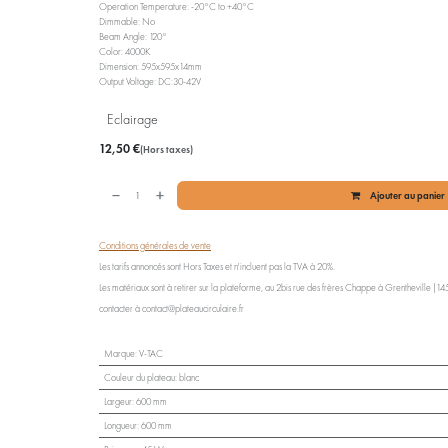
Operation Temperature: -20°C to +40°C
Dimmable: No
Beam Angle: 120°
Color: 4000K
Dimension: 595x595x14mm
Output Voltage: DC:30-42V
Eclairage
12,50
€
(Hors taxes)
Ajouter au panier
Conditions générales de vente
Les tarifs annoncés sont Hors Taxes et n'incluent pas la TVA à 20%.
Les matériaux sont à retirer sur la plateforme, au 2bis rue des frères Chappe à Grentheville (1454
contacter à contact@plateaucirculaire.fr
Marque
:
V-TAC
Couleur du plateau
:
blanc
Largeur
:
600 mm
Longueur
:
600 mm