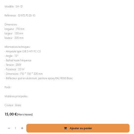
Modèle : SH-12
Référence : 12.972.70.23-10
Dimensions :
longueur : 710 mm
largeur : 150 mm
hauteur : 220 mm
Informations techniques :
- Ampoule type G8.5 HIT-TC CE
- Angle : 13°
- Ballast haute fréquence
- Tension : 230V
- Puissance : 35 W
- Dimensions : 710 * 150 * 220 mm
- Réflecteur spot en aluminium, peinture epoxy RAL 9006 Blanc
Poids :
Matières principales :
Couleur : blanc
15,00
€
(Hors taxes)
Ajouter au panier