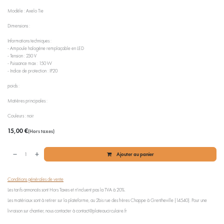
Modèle : Axelo Tie
Dimensions :
Informations techniques :
- Ampoule halogène remplaçable en LED
- Tension : 230 V
- Puissance max : 150 W
- Indice de protection : IP20
poids :
Matières principales :
Couleurs : noir
15,00
€
(Hors taxes)
Ajouter au panier
Conditions générales de vente
Les tarifs annoncés sont Hors Taxes et n'incluent pas la TVA à 20%.
Les matériaux sont à retirer sur la plateforme, au 2bis rue des frères Chappe à Grentheville (14540). Pour une
livraison sur chantier, nous contacter à contact@plateaucirculaire.fr