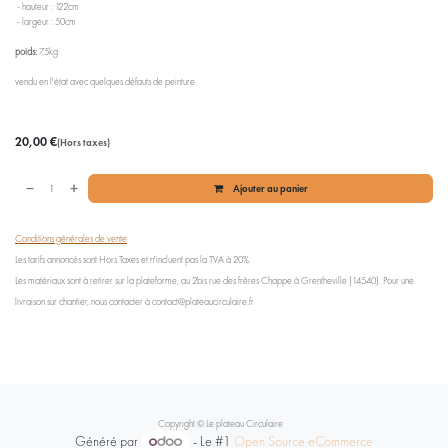
- hauteur : 122cm
- largeur : 50cm
poids:
7,5kg
vendu en l'état avec quelques défauts de peinture
20,00
€
(Hors taxes)
Ajouter au panier
Conditions générales de vente
Les tarifs annoncés sont Hors Taxes et n'incluent pas la TVA à 20%.
Les matériaux sont à retirer sur la plateforme, au 2bis rue des frères Chappe à Grentheville (14540). Pour une
livraison sur chantier, nous contacter à contact@plateaucirculaire.fr
Copyright © Le plateau Circulaire
Généré par
- Le #1
Open Source eCommerce