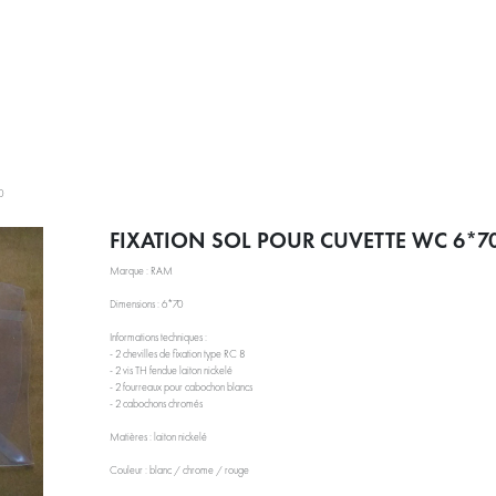
PRESTATIONS
À PROPOS
ACTUALITÉS
BLOG RÉEMPL
0
FIXATION SOL POUR CUVETTE WC 6*7
Marque : RAM
Dimensions : 6*70
Informations techniques :
- 2 chevilles de fixation type RC 8
- 2 vis TH fendue laiton nickelé
- 2 fourreaux pour cabochon blancs
- 2 cabochons chromés
Matières : laiton nickelé
Couleur : blanc / chrome / rouge