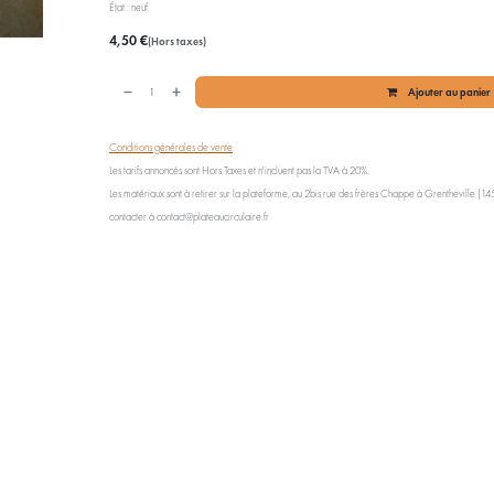
État : neuf
4,50
€
(Hors taxes)
Ajouter au panier
Conditions générales de vente
Les tarifs annoncés sont Hors Taxes et n'incluent pas la TVA à 20%.
Les matériaux sont à retirer sur la plateforme, au 2bis rue des frères Chappe à Grentheville (1454
contacter à contact@plateaucirculaire.fr