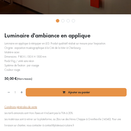
Luminaire d'ambiance en applique
Luminaire en applique à rééquiper en LED. Produit qualitatif réalisé sur mesure pour l’exposition.
Origine : exposition muséographique à la Cité de la Mer à Cherbourg.
Matière acier.
Dimensions : P 80 X L 150 X H 1500 mm
Poids 9 kg / unité sans néon
Système de fixation : par vissage
Couleur rouge.
50,00
€
(Hors taxes)
Ajouter au panier
Conditions générales de vente
Les tarifs annoncés sont Hors Taxes et n'incluent pas la TVA à 20%.
Les matériaux sont à retirer sur la plateforme, au 2bis rue des frères Chappe à Grentheville (14540). Pour une
livraison sur chantier, nous contacter à contact@plateaucirculaire.fr