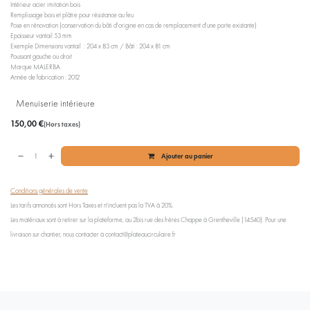
Intérieur acier imitation bois
Remplissage bois et plâtre pour résistance au feu
Pose en rénovation (conservation du bâti d'origine en cas de remplacement d'une porte existante)
Epaisseur vantail 53 mm
Exemple Dimensions vantail : 204 x 83 cm / Bâti : 204 x 81 cm
Poussant gauche ou droit
Marque MALERBA
Année de fabrication : 2012
Menuiserie intérieure
150,00
€
(Hors taxes)
Ajouter au panier
Conditions générales de vente
Les tarifs annoncés sont Hors Taxes et n'incluent pas la TVA à 20%.
Les matériaux sont à retirer sur la plateforme, au 2bis rue des frères Chappe à Grentheville (14540). Pour une
livraison sur chantier, nous contacter à contact@plateaucirculaire.fr