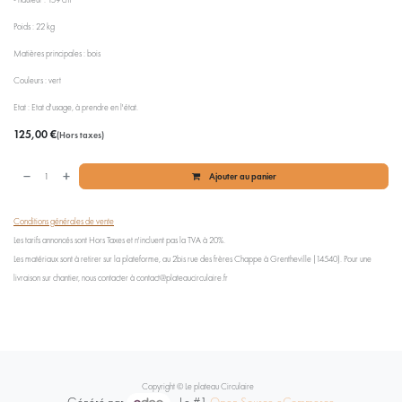
Poids : 22 kg
Matières principales : bois
Couleurs : vert
Etat : Etat d'usage, à prendre en l'état.
125,00
€
(Hors taxes)
Ajouter au panier
Conditions générales de vente
Les tarifs annoncés sont Hors Taxes et n'incluent pas la TVA à 20%.
Les matériaux sont à retirer sur la plateforme, au 2bis rue des frères Chappe à Grentheville (14540). Pour une
livraison sur chantier, nous contacter à contact@plateaucirculaire.fr
Copyright © Le plateau Circulaire