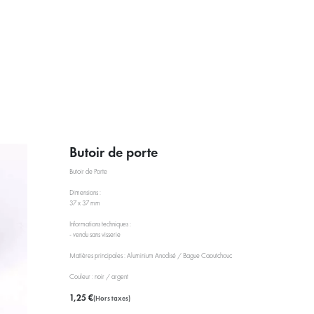
PRESTATIONS
À PROPOS
ACTUALITÉS
BLOG RÉEMPL
Butoir de porte
Butoir de Porte
Dimensions :
37 x 37 mm
Informations techniques :
- vendu sans visserie
Matières principales : Aluminium Anodisé / Bague Caoutchouc
Couleur : noir / argent
1,25
€
(Hors taxes)