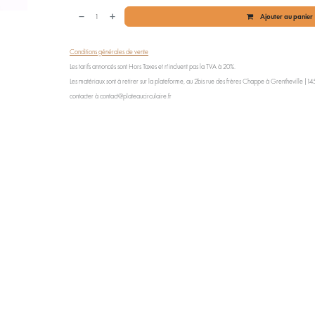
Ajouter au panier
Conditions générales de vente
Les tarifs annoncés sont Hors Taxes et n'incluent pas la TVA à 20%.
Les matériaux sont à retirer sur la plateforme, au 2bis rue des frères Chappe à Grentheville (1454
contacter à contact@plateaucirculaire.fr