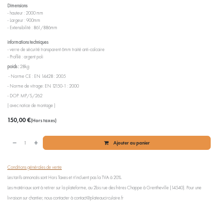
Dimensions
- hauteur : 2000 mm
- Largeur : 900mm
- Extensibilité : 861/886mm
informations techniques
- verre de sécurité transparent 6mm traité anti-calcaire
- Profilé : argent poli
poids :
28kg
- Norme CE : EN 14428 : 2005
- Norme de vitrage: EN 12150-1 : 2000
- DOP: MP/S/262
( avec notice de montage )
150,00
€
(Hors taxes)
Ajouter au panier
Conditions générales de vente
Les tarifs annoncés sont Hors Taxes et n'incluent pas la TVA à 20%.
Les matériaux sont à retirer sur la plateforme, au 2bis rue des frères Chappe à Grentheville (14540). Pour une
livraison sur chantier, nous contacter à contact@plateaucirculaire.fr