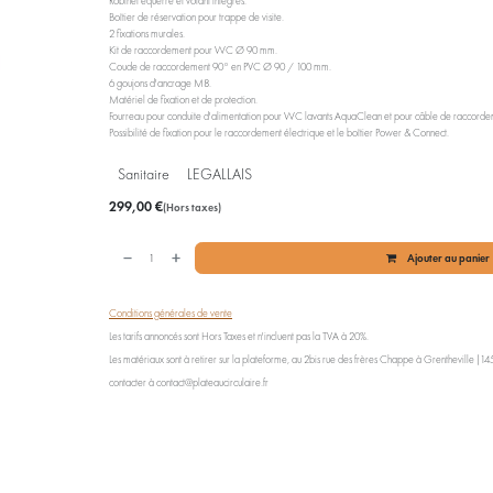
Robinet équerre et volant intégrés.
Boîtier de réservation pour trappe de visite.
2 fixations murales.
Kit de raccordement pour WC Ø 90 mm.
Coude de raccordement 90° en PVC Ø 90 / 100 mm.
6 goujons d'ancrage M8.
Matériel de fixation et de protection.
Fourreau pour conduite d'alimentation pour WC lavants AquaClean et pour câble de raccorde
Possibilité de fixation pour le raccordement électrique et le boîtier Power & Connect.
Sanitaire
LEGALLAIS
299,00
€
(Hors taxes)
Ajouter au panier
Conditions générales de vente
Les tarifs annoncés sont Hors Taxes et n'incluent pas la TVA à 20%.
Les matériaux sont à retirer sur la plateforme, au 2bis rue des frères Chappe à Grentheville (1454
contacter à contact@plateaucirculaire.fr