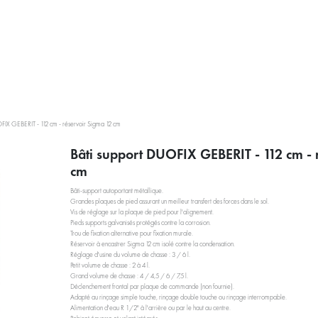
PRESTATIONS
À PROPOS
ACTUALITÉS
BLOG RÉEMPL
FIX GEBERIT - 112 cm - réservoir Sigma 12 cm
Bâti support DUOFIX GEBERIT - 112 cm - 
cm
Bâti-support autoportant métallique.
Grandes plaques de pied assurant un meilleur transfert des forces dans le sol.
Vis de réglage sur la plaque de pied pour l'alignement.
Pieds supports galvanisés protégés contre la corrosion.
Trou de fixation alternative pour fixation murale.
Réservoir à encastrer Sigma 12 cm isolé contre la condensation.
Réglage d'usine du volume de chasse : 3 / 6 l.
Petit volume de chasse : 2 à 4 l.
Grand volume de chasse : 4 / 4,5 / 6 / 7,5 l.
Déclenchement frontal par plaque de commande (non fournie).
Adapté au rinçage simple touche, rinçage double touche ou rinçage interrompable.
Alimentation d'eau R 1/2" à l'arrière ou par le haut au centre.