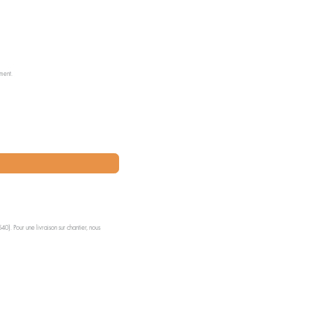
ment.
0). Pour une livraison sur chantier, nous