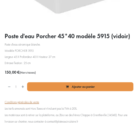
Poste d'eau Porcher 45*40 modèle 5915 (vidoir)
Poste d'eau céramique blanche.
Modèle PORCHER 5915
Largeur 45 X Profondeur 40 X Hauteur 37 cm
Entraxe fixation : 25 cm
150,00
€
(Hors taxes)
Ajouter au panier
Conditions générales de vente
Les tarifs annoncés sont Hors Taxes et n'incluent pas la TVA à 20%.
Les matériaux sont à retirer sur la plateforme, au 2bis rue des frères Chappe à Grentheville (14540). Pour une
livraison sur chantier, nous contacter à contact@plateaucirculaire.fr