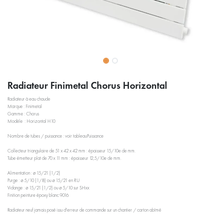
Radiateur Finimetal Chorus Horizontal
Radiateur à eau chaude
Marque : Finimetal
Gamme : Chorus
Modèle : Horizontal H10
Nombre de tubes / puissance : voir tableauPuissance
Collecteur triangulaire de 51 x 42 x 42 mm : épaisseur 15/10e de mm.
Tube émetteur plat de 70 x 11 mm : épaisseur 12,5/10e de mm.
Alimentation : ø 15/21 (1/2)
Purge : ø 5/10 (1/8) ou ø 15/21 en RU
Vidange : ø 15/21 (1/2) ou ø 5/10 sur SHxx
Finition peinture époxy blanc 9016
Radiateur neuf jamais posé issu d'erreur de commande sur un chantier / carton abîmé