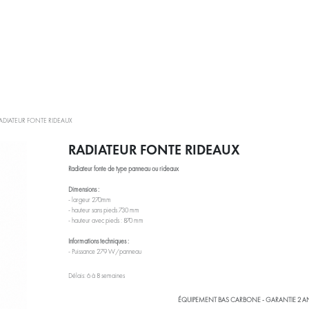
PRESTATIONS
À PROPOS
ACTUALITÉS
BLOG RÉEMPL
ADIATEUR FONTE RIDEAUX
RADIATEUR FONTE RIDEAUX
Radiateur fonte de type panneau ou rideaux
Dimensions :
- largeur 270mm
- hauteur sans pieds 730 mm
- hauteur avec pieds : 870 mm
Informations techniques :
- Puissance 279 W/panneau
Délais: 6 à 8 semaines
ÉQUIPEMENT BAS CARBONE - GARANTIE 2 