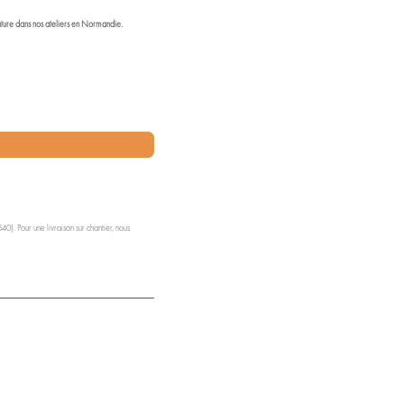
inture dans nos ateliers en Normandie.
0). Pour une livraison sur chantier, nous