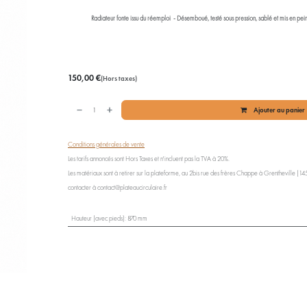
Radiateur fonte issu du réemploi - Désemboué, testé sous pression, sablé et mis en pe
150,00
€
(Hors taxes)
Ajouter au panier
Conditions générales de vente
Les tarifs annoncés sont Hors Taxes et n'incluent pas la TVA à 20%.
Les matériaux sont à retirer sur la plateforme, au 2bis rue des frères Chappe à Grentheville (1454
contacter à contact@plateaucirculaire.fr
Hauteur (avec pieds)
:
870 mm