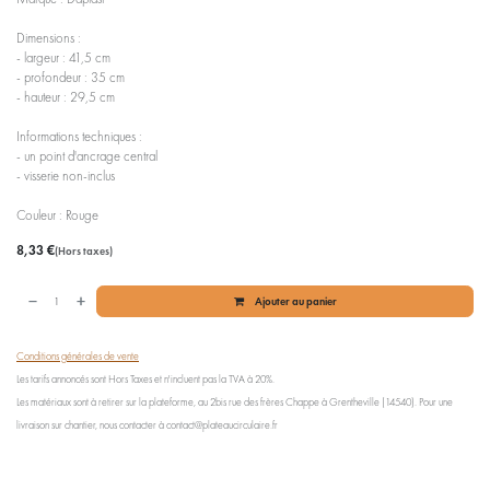
Dimensions :
- largeur : 41,5 cm
- profondeur : 35 cm
- hauteur : 29,5 cm
Informations techniques :
- un point d'ancrage central
- visserie non-inclus
Couleur : Rouge
8,33
€
(Hors taxes)
Ajouter au panier
Conditions générales de vente
Les tarifs annoncés sont Hors Taxes et n'incluent pas la TVA à 20%.
Les matériaux sont à retirer sur la plateforme, au 2bis rue des frères Chappe à Grentheville (14540). Pour une
livraison sur chantier, nous contacter à contact@plateaucirculaire.fr