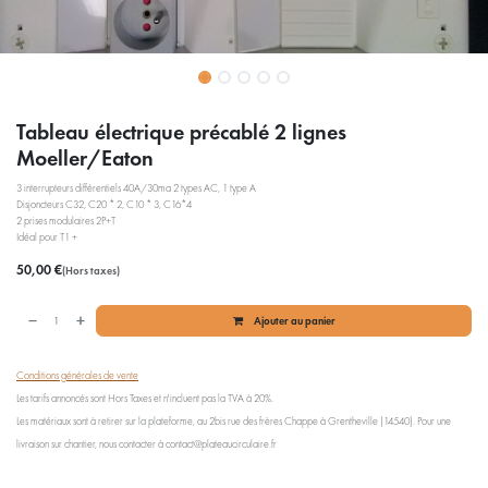
Tableau électrique précablé 2 lignes
Moeller/Eaton
3 interrupteurs différentiels 40A/30ma 2 types AC, 1 type A
Disjoncteurs C32, C20 * 2, C10 * 3, C16*4
2 prises modulaires 2P+T
Idéal pour T1 +
50,00
€
(Hors taxes)
Ajouter au panier
Conditions générales de vente
Les tarifs annoncés sont Hors Taxes et n'incluent pas la TVA à 20%.
Les matériaux sont à retirer sur la plateforme, au 2bis rue des frères Chappe à Grentheville (14540). Pour une
livraison sur chantier, nous contacter à contact@plateaucirculaire.fr