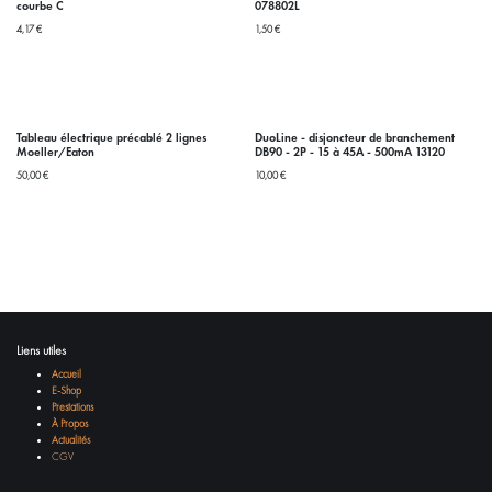
courbe C
078802L
4,17
€
1,50
€
Tableau électrique précablé 2 lignes
DuoLine - disjoncteur de branchement
Moeller/Eaton
DB90 - 2P - 15 à 45A - 500mA 13120
50,00
€
10,00
€
Liens utiles
Accueil
E-Shop
Prestations
À Propos
Actualités
CGV