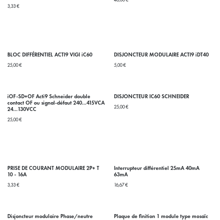
40,00
€
3,33
€
BLOC DIFFÉRENTIEL ACTI9 VIGI iC60
DISJONCTEUR MODULAIRE ACTI9 iDT40
25,00
€
5,00
€
iOF-SD+OF Acti9 Schneider double
DISJONCTEUR IC60 SCHNEIDER
contact OF ou signal-défaut 240...415VCA
25,00
€
24...130VCC
25,00
€
PRISE DE COURANT MODULAIRE 2P+ T
Interrupteur différentiel 25mA 40mA
10 - 16A
63mA
3,33
€
16,67
€
Disjoncteur modulaire Phase/neutre
Plaque de finition 1 module type mosaïc