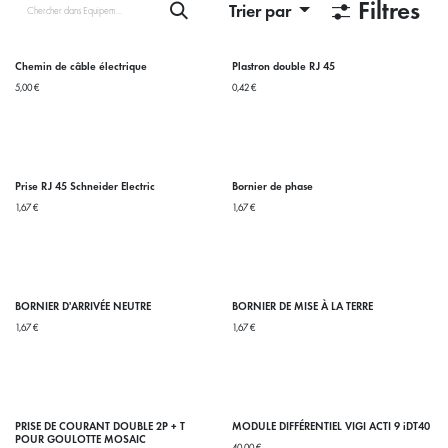
Filtres
Trier par
Chemin de câble électrique
Plastron double RJ 45
5,00
€
0,42
€
Prise RJ 45 Schneider Electric
Bornier de phase
1,67
€
1,67
€
BORNIER D'ARRIVÉE NEUTRE
BORNIER DE MISE À LA TERRE
1,67
€
1,67
€
PRISE DE COURANT DOUBLE 2P + T
MODULE DIFFÉRENTIEL VIGI ACTI 9 iDT40
POUR GOULOTTE MOSAIC