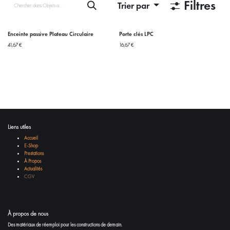
Filtres
Trier par
Enceinte passive Plateau Circulaire
Porte clés LPC
41,67
€
16,67
€
Liens utiles
Accueil
E-Shop
Prestations
À Propos
Actualités
CGV
À propos de nous
Des matériaux de réemploi pour les constructions de demain.